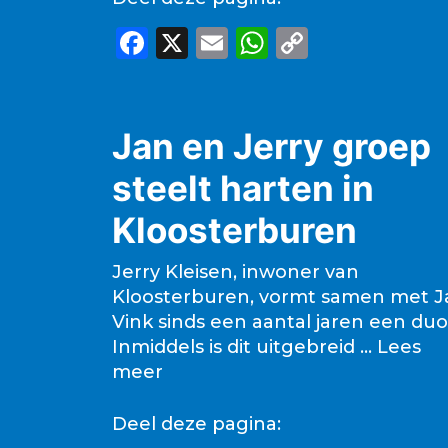
F
X
E
W
C
a
m
h
o
c
ai
a
p
e
l
ts
y
Jan en Jerry groep
b
A
Li
steelt harten in
o
p
n
Kloosterburen
o
p
k
k
Jerry Kleisen, inwoner van
Kloosterburen, vormt samen met J
Vink sinds een aantal jaren een duo
Inmiddels is dit uitgebreid …
Lees
meer
Deel deze pagina: