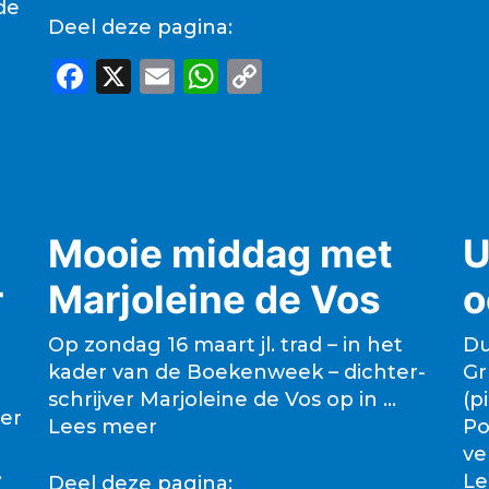
de
Deel deze pagina:
F
X
E
W
C
a
m
h
o
c
ai
a
p
e
l
ts
y
b
A
Li
o
p
n
Mooie middag met
U
o
p
k
r
Marjoleine de Vos
o
k
Op zondag 16 maart jl. trad – in het
Du
kader van de Boekenweek – dichter-
Gr
schrijver Marjoleine de Vos op in …
(p
er
Lees meer
Po
ve
.
Le
Deel deze pagina: