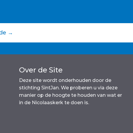
c
ai
a
p
e
l
ts
y
b
A
Li
o
p
n
nde
→
o
p
k
k
Over de Site
Deze site wordt onderhouden door de
stichting SintJan. We proberen u via deze
manier op de hoogte te houden van wat er
in de Nicolaaskerk te doen is.