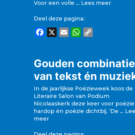
Voor een volle …
Lees meer
Deel deze pagina:
F
X
E
W
C
a
m
h
o
c
ai
a
p
e
l
ts
y
Gouden combinatie
b
A
Li
van tekst én muzie
o
p
n
o
p
k
In de jaarlijkse Poëzieweek koos de
Literaire Salon van Podium
k
Nicolaaskerk deze keer voor poëzie
hardop én poëzie dichtbij. ‘De …
Lee
meer
Deel deze pagina: