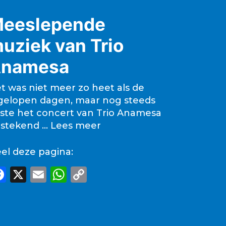
eeslepende
uziek van Trio
namesa
t was niet meer zo heet als de
gelopen dagen, maar nog steeds
ste het concert van Trio Anamesa
tstekend …
Lees meer
el deze pagina:
F
X
E
W
C
a
m
h
o
c
ai
a
p
e
l
ts
y