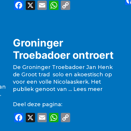
F
X
E
W
C
a
m
h
o
c
ai
a
p
e
l
ts
y
Groninger
b
A
Li
o
p
n
Troebadoer ontroert
o
p
k
De Groninger Troebadoer Jan Henk
k
de Groot trad solo en akoestisch op
voor een volle Nicolaaskerk. Het
an
publiek genoot van …
Lees meer
.
Deel deze pagina:
F
X
E
W
C
a
m
h
o