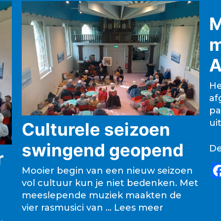
M
m
A
He
af
pa
ui
Culturele seizoen
swingend geopend
De
r
Mooier begin van een nieuw seizoen
vol cultuur kun je niet bedenken. Met
meeslepende muziek maakten de
vier rasmusici van …
Lees meer