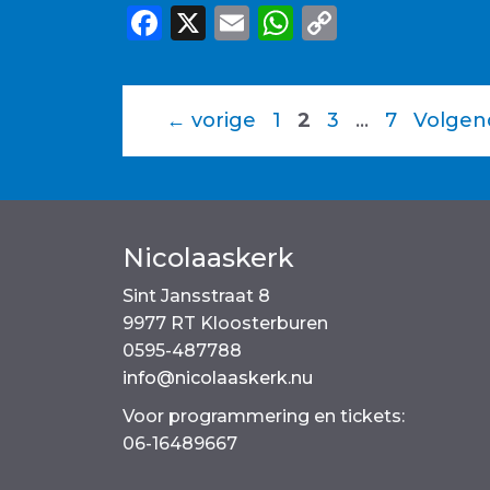
F
X
E
W
C
a
m
h
o
c
ai
a
p
e
l
ts
y
Pagina
Pagina
Pagina
Pagina
←
vorige
1
2
3
…
7
Volge
b
A
Li
o
p
n
o
p
k
Nicolaaskerk
k
Sint Jansstraat 8
9977 RT Kloosterburen
0595-487788
info@nicolaaskerk.nu
Voor programmering en tickets:
06-16489667