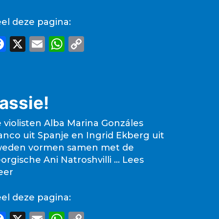
el deze pagina:
F
X
E
W
C
a
m
h
o
c
ai
a
p
e
l
ts
y
assie!
b
A
Li
o
p
n
 violisten Alba Marina Gonzáles
o
p
k
anco uit Spanje en Ingrid Ekberg uit
eden vormen samen met de
k
orgische Ani Natroshvilli …
Lees
eer
el deze pagina: