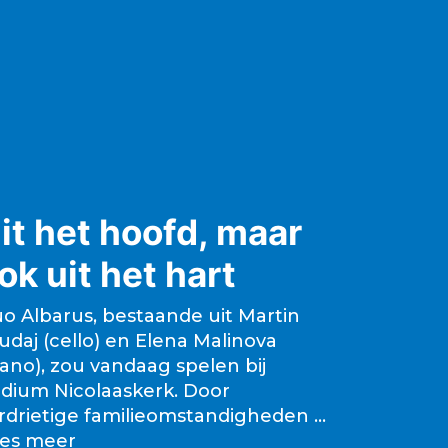
b
A
Li
o
p
n
o
p
k
k
it het hoofd, maar
ok uit het hart
o Albarus, bestaande uit Martin
udaj (cello) en Elena Malinova
iano), zou vandaag spelen bij
dium Nicolaaskerk. Door
rdrietige familieomstandigheden …
es meer