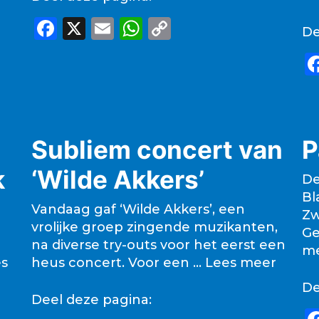
F
X
E
W
C
De
a
m
h
o
c
ai
a
p
e
l
ts
y
b
A
Li
o
p
n
Subliem concert van
P
o
p
k
k
‘Wilde Akkers’
De
k
Bl
Vandaag gaf ‘Wilde Akkers’, een
Zw
vrolijke groep zingende muzikanten,
Ge
na diverse try-outs voor het eerst een
m
s
heus concert. Voor een …
Lees meer
De
Deel deze pagina: