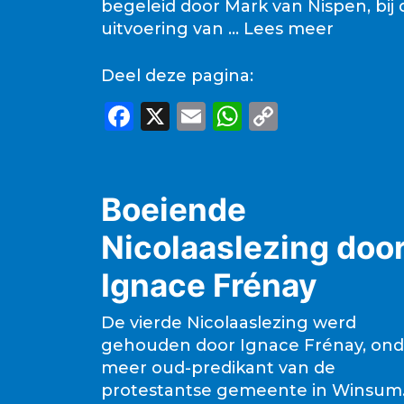
begeleid door Mark van Nispen, bij 
uitvoering van …
Lees meer
Deel deze pagina:
F
X
E
W
C
a
m
h
o
c
ai
a
p
e
l
ts
y
Boeiende
b
A
Li
Nicolaaslezing doo
o
p
n
Ignace Frénay
o
p
k
k
De vierde Nicolaaslezing werd
gehouden door Ignace Frénay, ond
meer oud-predikant van de
protestantse gemeente in Winsum