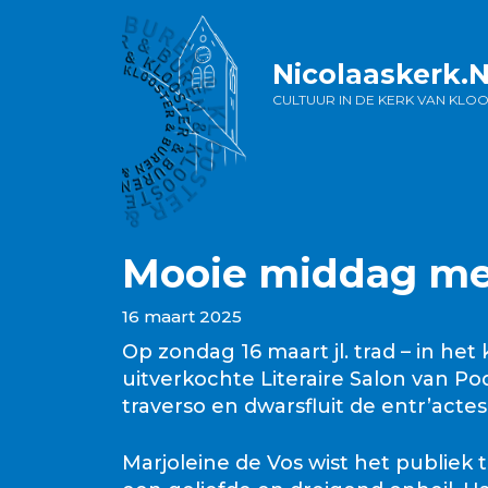
Ga
naar
de
Nicolaaskerk.
inhoud
CULTUUR IN DE KERK VAN KLO
Mooie middag met
16 maart 2025
Op zondag 16 maart jl. trad – in he
uitverkochte Literaire Salon van P
traverso en dwarsfluit de entr’act
Marjoleine de Vos wist het publiek 