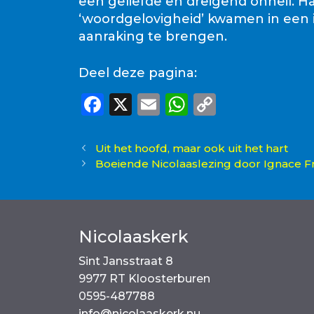
een geliefde en dreigend onheil. 
‘woordgelovigheid’ kwamen in een i
aanraking te brengen.
Deel deze pagina:
F
X
E
W
C
a
m
h
o
c
ai
a
p
Uit het hoofd, maar ook uit het hart
Boeiende Nicolaaslezing door Ignace F
e
l
ts
y
b
A
Li
o
p
n
o
p
k
Nicolaaskerk
k
Sint Jansstraat 8
9977 RT Kloosterburen
0595-487788
info@nicolaaskerk.nu