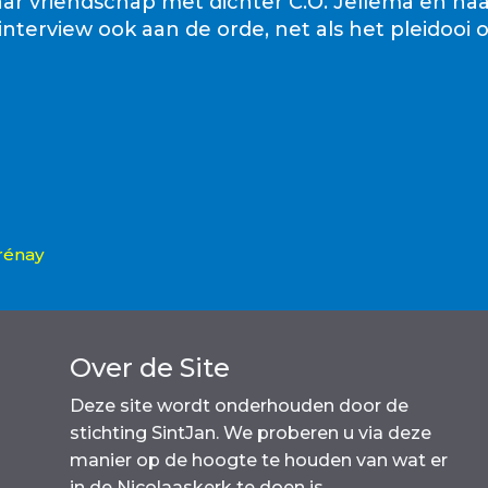
Haar vriendschap met dichter C.O. Jellema en h
nterview ook aan de orde, net als het pleidooi 
rénay
Over de Site
Deze site wordt onderhouden door de
stichting SintJan. We proberen u via deze
manier op de hoogte te houden van wat er
in de Nicolaaskerk te doen is.