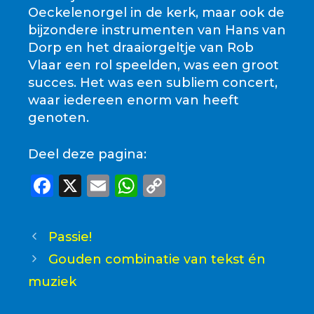
Oeckelenorgel in de kerk, maar ook de
bijzondere instrumenten van Hans van
Dorp en het draaiorgeltje van Rob
Vlaar een rol speelden, was een groot
succes. Het was een subliem concert,
waar iedereen enorm van heeft
genoten.
Deel deze pagina:
F
X
E
W
C
a
m
h
o
c
ai
a
p
Passie!
e
l
ts
y
Gouden combinatie van tekst én
b
A
Li
muziek
o
p
n