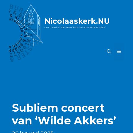
Ga
naar
de
Nicolaaskerk.NU
inhoud
CULTUUR IN DE KERK VAN KLOOSTER & BUREN
MEN
Subliem concert
van ‘Wilde Akkers’