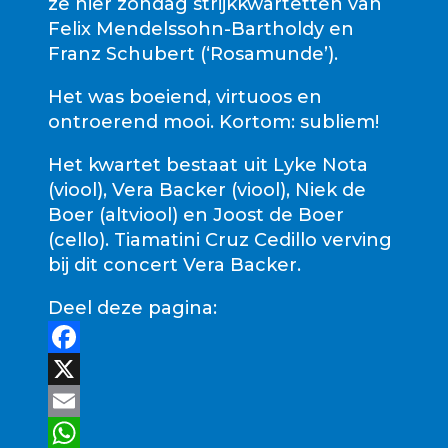
ze hier zondag strijkkwartetten van
Felix Mendelssohn-Bartholdy en
Franz Schubert (‘Rosamunde’).
Het was boeiend, virtuoos en
ontroerend mooi. Kortom: subliem!
Het kwartet bestaat uit Lyke Nota
(viool), Vera Backer (viool), Niek de
Boer (altviool) en Joost de Boer
(cello). Tiamatini Cruz Cedillo verving
bij dit concert Vera Backer.
Deel deze pagina:
Facebook
X
Email