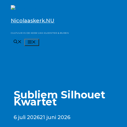
Ga
naar
de
Nicolaaskerk.NU
inhoud
CULTUUR IN DE KERK VAN KLOOSTER & BUREN
MENU
Subliem Silhouet
Kwartet
6 juli 2026
21 juni 2026