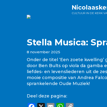
Ga
Nicolaaske
naar
CULTUUR IN DE KERK V
de
inhoud
Stella Musica: S
8 november 2025
Onder de titel ‘Een zoete kwelling’ 
door Ben Bults op viola da gamba e
liefdes- en levensliederen uit de 
mooie compositie van Andrea Falcon
sprankelende Oude Muziek!
Deel deze pagina:
F
X
E
W
C