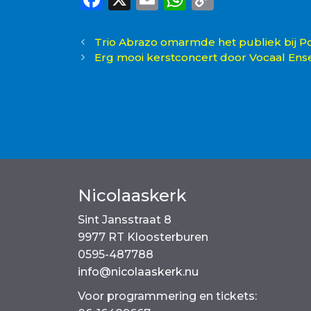
a
m
h
o
c
ai
a
p
Trio Abrazo omarmde het publiek bij 
Erg mooi kerstconcert door Vocaal Ens
e
l
ts
y
b
A
Li
o
p
n
o
p
k
k
Nicolaaskerk
Sint Jansstraat 8
9977 RT Kloosterburen
0595-487788
info@nicolaaskerk.nu
Voor programmering en tickets: