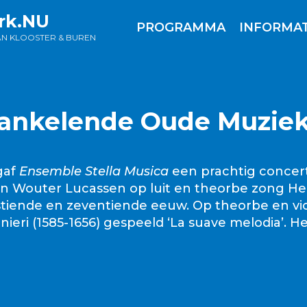
rk.NU
PROGRAMMA
INFORMAT
AN KLOOSTER & BUREN
prankelende Oude Muzie
gaf
Ensemble Stella Musica
een prachtig concert
n Wouter Lucassen op luit en theorbe zong Henr
zestiende en zeventiende eeuw. Op theorbe en v
ieri (1585-1656) gespeeld ‘La suave melodia’. 