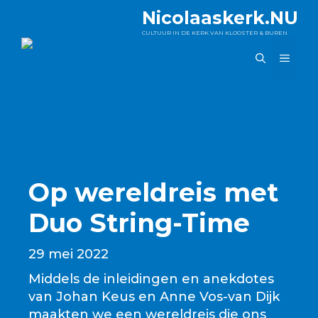
Ga
Nicolaaskerk.NU
naar
CULTUUR IN DE KERK VAN KLOOSTER & BUREN
de
MEN
inhoud
Op wereldreis met
Duo String-Time
29 mei 2022
Middels de inleidingen en anekdotes
van Johan Keus en Anne Vos-van Dijk
maakten we een wereldreis die ons