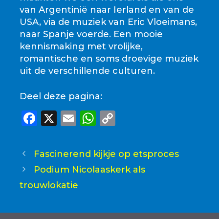
van Argentinië naar Ierland en van de
USA, via de muziek van Eric Vloeimans,
naar Spanje voerde. Een mooie
kennismaking met vrolijke,
romantische en soms droevige muziek
uit de verschillende culturen.
Deel deze pagina:
F
X
E
W
C
a
m
h
o
c
ai
a
p
Fascinerend kijkje op etsproces
e
l
ts
y
Podium Nicolaaskerk als
b
A
Li
trouwlokatie
o
p
n
o
p
k