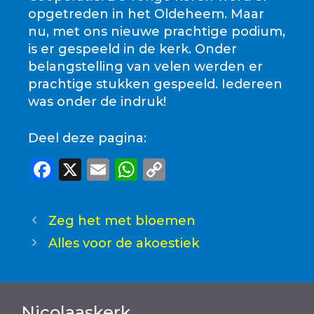
opgetreden in het Oldeheem. Maar
nu, met ons nieuwe prachtige podium,
is er gespeeld in de kerk. Onder
belangstelling van velen werden er
prachtige stukken gespeeld. Iedereen
was onder de indruk!
Deel deze pagina:
F
X
E
W
C
a
m
h
o
c
ai
a
p
Zeg het met bloemen
e
l
ts
y
Alles voor de akoestiek
b
A
Li
o
p
n
o
p
k
Nicolaaskerk