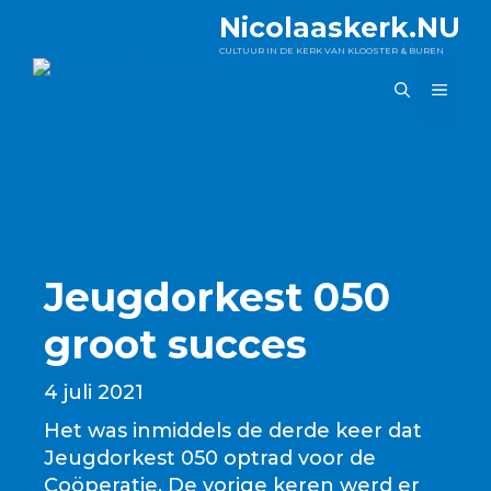
Ga
Nicolaaskerk.NU
naar
CULTUUR IN DE KERK VAN KLOOSTER & BUREN
de
MEN
inhoud
Jeugdorkest 050
groot succes
4 juli 2021
Het was inmiddels de derde keer dat
Jeugdorkest 050 optrad voor de
Coöperatie. De vorige keren werd er