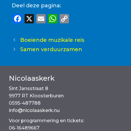
Deel deze pagina:
F
X
E
W
C
a
m
h
o
c
ai
a
p
Boeiende muzikale reis
e
l
ts
y
Samen verduurzamen
b
A
Li
o
p
n
o
p
k
Nicolaaskerk
k
Sint Jansstraat 8
9977 RT Kloosterburen
0595-487788
info@nicolaaskerk.nu
Voor programmering en tickets:
06-16489667