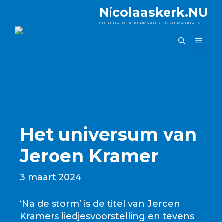
Ga
Nicolaaskerk.NU
naar
CULTUUR IN DE KERK VAN KLOOSTER & BUREN
de
MEN
inhoud
Het universum van
Jeroen Kramer
3 maart 2024
‘Na de storm’ is de titel van Jeroen
Kramers liedjesvoorstelling en tevens