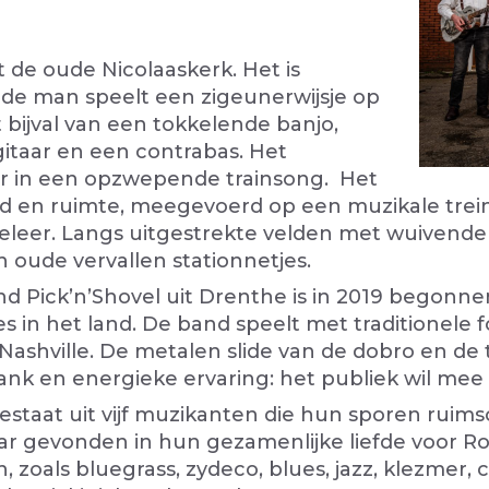
 de oude Nicolaaskerk. Het is
nde man speelt een zigeunerwijsje op
t bijval van een tokkelende banjo,
gitaar en een contrabas. Het
er in een opzwepende trainsong. Het
tijd en ruimte, meegevoerd op een muzikale trei
leer. Langs uitgestrekte velden met wuivende 
en oude vervallen stationnetjes.
d Pick’n’Shovel uit Drenthe is in 2019 begonn
s in het land. De band speelt met traditionele 
 Nashville. De metalen slide van de dobro en d
lank en energieke ervaring: het publiek wil mee
estaat uit vijf muzikanten die hun sporen ruim
r gevonden in hun gezamenlijke liefde voor Ro
zoals bluegrass, zydeco, blues, jazz, klezmer, co