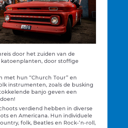
nreis door het zuiden van de
katoenplanten, door stoffige
en met hun “Church Tour” en
folk instrumenten, zoals de busking
e tokkelende banjo geven een
 doen!
schoots verdiend hebben in diverse
ots en Americana. Hun individuele
untry, folk, Beatles en Rock-‘n-roll,