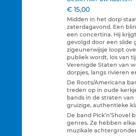
€ 15,00
Midden in het dorp staat
zaterdagavond. Een bli
een concertina. Hij krijg
gevolgd door een slide 
zigeunerwijsje loopt ov
publiek wordt, los van 
Verenigde Staten van we
dorpjes, langs rivieren 
De Roots/Americana ban
treden op in oude kerkje
bands in de straten van
gruizige, authentieke k
De band Pick’n’Shovel b
genres. Ze hebben elkaa
muzikale achtergronden, 