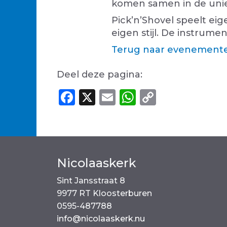
komen samen in de unie
Pick’n’Shovel speelt ei
eigen stijl. De instrum
Terug naar evenemente
Deel deze pagina:
F
X
E
W
C
a
m
h
o
c
ai
a
p
e
l
ts
y
b
A
Li
Nicolaaskerk
o
p
n
Sint Jansstraat 8
o
p
k
9977 RT Kloosterburen
k
0595-487788
info@nicolaaskerk.nu