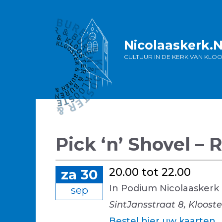
Ga
naar
de
inhoud
Nicolaaskerk.
CULTUUR IN DE KERK VAN KLO
Pick ‘n’ Shovel –
20.00 tot 22.00
za 30
In Podium Nicolaaskerk
sep
SintJansstraat 8, Kloost
Bestel hier uw kaarten