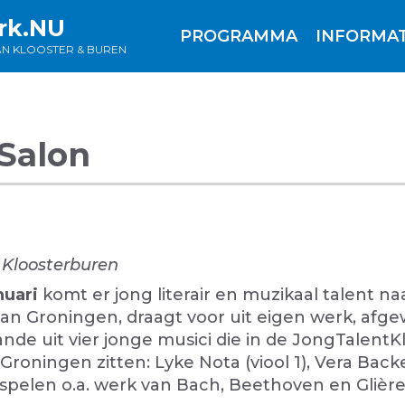
rk.NU
PROGRAMMA
INFORMAT
AN KLOOSTER & BUREN
 Salon
, Kloosterburen
nuari
komt er jong literair en muzikaal talent naa
van Groningen, draagt voor uit eigen werk, afge
de uit vier jonge musici die in de JongTalentKl
oningen zitten: Lyke Nota (viool 1), Vera Backer 
ij spelen o.a. werk van Bach, Beethoven en Glièr