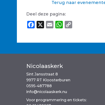
Terug naar evenemente
Deel deze pagina:
F
X
E
W
C
a
m
h
o
c
ai
a
p
e
l
ts
y
b
A
Li
o
p
n
Nicolaaskerk
o
p
k
Sint Jansstraat 8
k
9977 RT Kloosterburen
0595-487788
info@nicolaaskerk.nu
Voor programmering en tickets: