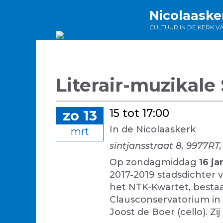
Ga
Nicolaaske
naar
CULTUUR IN DE KERK V
de
inhoud
Literair-muzikale
15 tot 17:00
zo 13
In de Nicolaaskerk
mrt
sintjansstraat 8, 9977RT
Op zondagmiddag
16 ja
2017-2019 stadsdichter 
het NTK-Kwartet, bestaan
Clausconservatorium in Gr
Joost de Boer (cello). Z