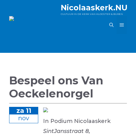
Ga
Nicolaaskerk.NU
naar
CULTUUR IN DE KERK VAN KLOOSTER & BUREN
de
MEN
inhoud
Bespeel ons Van
Oeckelenorgel
za 11
nov
In Podium Nicolaaskerk
SintJansstraat 8,