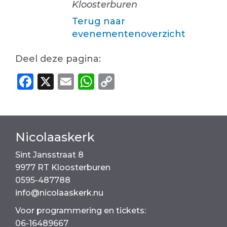
Kloosterburen
Terug naar
evenementenoverzicht
Deel deze pagina:
F
X
E
W
C
a
m
h
o
c
ai
a
p
e
l
ts
y
Nicolaaskerk
b
A
Li
Sint Jansstraat 8
o
p
n
9977 RT Kloosterburen
o
p
k
0595-487788
k
info@nicolaaskerk.nu
Voor programmering en tickets:
06-16489667