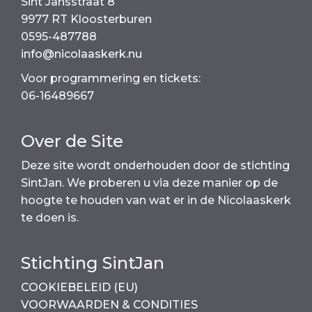
Sint Jansstraat 8
o
p
n
9977 RT Kloosterburen
o
p
k
0595-487788
k
info@nicolaaskerk.nu
Voor programmering en tickets:
06-16489667
Over de Site
Deze site wordt onderhouden door de stichting
SintJan. We proberen u via deze manier op de
hoogte te houden van wat er in de Nicolaaskerk
te doen is.
Stichting SintJan
COOKIEBELEID (EU)
VOORWAARDEN & CONDITIES