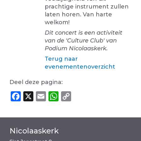
prachtige instrument zullen
laten horen. Van harte
welkom!
Dit concert is een activiteit
van de 'Culture Club' van
Podium Nicolaaskerk.
Terug naar
evenementenoverzicht
Deel deze pagina:
F
X
E
W
C
a
m
h
o
c
ai
a
p
e
l
ts
y
Nicolaaskerk
b
A
Li