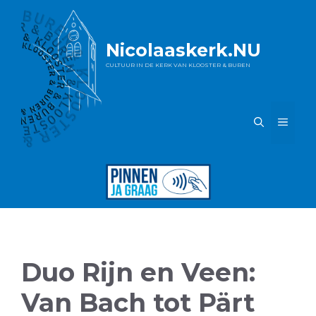
Ga
naar
de
Nicolaaskerk.NU
inhoud
CULTUUR IN DE KERK VAN KLOOSTER & BUREN
MEN
Duo Rijn en Veen:
Van Bach tot Pärt