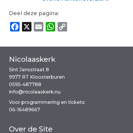
Deel deze pagina:
F
X
E
W
C
a
m
h
o
c
ai
a
p
e
l
ts
y
Nicolaaskerk
b
A
Li
Sint Jansstraat 8
o
p
n
9977 RT Kloosterburen
o
p
k
0595-487788
k
info@nicolaaskerk.nu
Voor programmering en tickets:
06-16489667
Over de Site